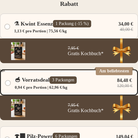
Rabatt
⚗️ Kwint Essenz
1 Packung (-15 %)
34,00 €
40,00 €
1,13 € pro Portion | 75,56 €/kg
7,95 €
Gratis Kochbuch*
Am beliebtesten
🥣 Vorratsdeal
3 Packungen
84,48 €
120,00 €
0,94 € pro Portion | 62,96 €/kg
7,95 €
Gratis Kochbuch*
🍄‍🟫 Pilz-Power
6 Packungen
149,04 €