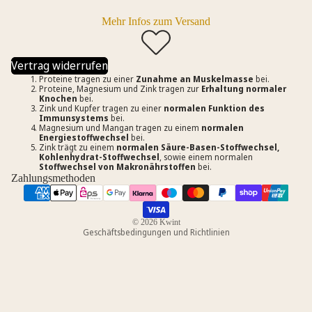
Mehr Infos zum Versand
Vertrag widerrufen
Proteine tragen zu einer
Zunahme an Muskelmasse
bei.
Proteine, Magnesium und Zink tragen zur
Erhaltung normaler
Knochen
bei.
Zink und Kupfer tragen zu einer
normalen Funktion des
Immunsystems
bei.
Magnesium und Mangan tragen zu einem
normalen
Datenschutzerklärung
Energiestoffwechsel
bei.
Zink trägt zu einem
normalen Säure-Basen-Stoffwechsel,
Impressum
Kohlenhydrat-Stoffwechsel
, sowie einem normalen
Stoffwechsel von Makronährstoffen
bei.
Widerrufsrecht
Zahlungsmethoden
AGB
Versand
© 2026
Kwint
Geschäftsbedingungen und Richtlinien