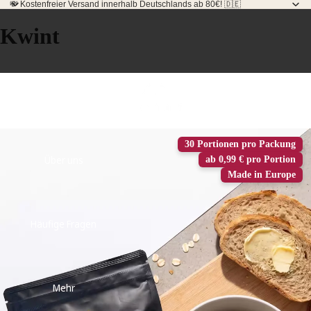
💸 Kostenfreier Versand innerhalb Deutschlands ab 80€! 🇩🇪
Kwint
Wissenswertes
30 Portionen pro Packung
Über uns
ab 0,99 € pro Portion
Made in Europe
Häufige Fragen
Mehr